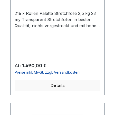
216 x Rollen Palette Stretchfolie 2,5 kg 23
my Transparent Stretchfolien in bester
Qualität, nichts vorgestreckt und mit hoher
Reißdehnung. Ideal um Palettenware,
Sperrgut und ähnliches
einzuwickeln. Breite 0,5m Gewicht je Rolle
2,5 kg Folienstärke 23 µm Farbe:
transparent Geeignet für gleichmäßige
Palettenladungen Hohe Reißdehnung ca.
Regulärer Preis:
Ab
1.490,00 €
180% ca. 100 - 120m Folie pro
Preise inkl. MwSt. zzgl. Versandkosten
Kilogramm Rollen im stabilen Karton Alle
Rollen sind in Kartons zu je 6 Stück
Details
gepacktLieferumfang: 216 Rollen