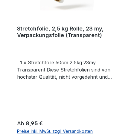
Stretchfolie, 2,5 kg Rolle, 23 my,
Verpackungsfolie (Transparent)
1 x Stretchfolie 50cm 2,5kg 23my
Transparent Diese Stretchfolien sind von
höchster Qualität, nicht vorgedehnt und
zeichnen sich durch eine hohe
Reißdehnung aus. Ideal geeignet zum
Einwickeln von Palettenware, Sperrgut und
Ähnlichem.Eigenschaften:- 1 Rolle
Stretchfolie- Breite: 0,5 m- Folienstärke: 23
µm- Farbe: Transparent- Geeignet für
Regulärer Preis:
Ab
8,95 €
gleichmäßige Palettenladungen- Hohe
Preise inkl. MwSt. zzgl. Versandkosten