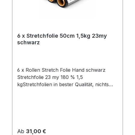
6 x Stretchfolie 50cm 1,5kg 23my
schwarz
6 x Rollen Stretch Folie Hand schwarz
Stretchfolie 23 my 180 % 1,5
kgStretchfolien in bester Qualität, nichts
vorgestreckt und mit hoher
Reißdehnung.Ideal um Palettenware,
Sperrgut und ähnliches
einzuwickeln. Breite 0,5mGewicht je Rolle
1,5 kgFolienstärke 23 µmFarbe:
schwarzGeeignet für gleichmäßige
Regulärer Preis:
Ab
31,00 €
PalettenladungenHohe Reißdehnung ca.