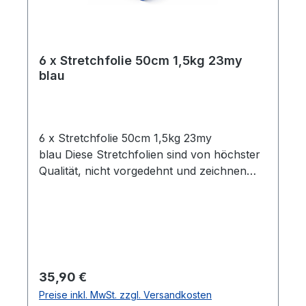
6 x Stretchfolie 50cm 1,5kg 23my
blau
6 x Stretchfolie 50cm 1,5kg 23my
blau Diese Stretchfolien sind von höchster
Qualität, nicht vorgedehnt und zeichnen
sich durch eine hohe Reißdehnung
aus. Ideal geeignet zum Einwickeln von
Palettenware, Sperrgut und
Ähnlichem.Eigenschaften:- 6 Rollen
Stretchfolie- Breite: 0,5 m- Folienstärke: 23
µm- Farbe: blau- Geeignet für gleichmäßige
Regulärer Preis:
35,90 €
Paletten Ladungen- Hohe Reißdehnung: ca.
Preise inkl. MwSt. zzgl. Versandkosten
180%