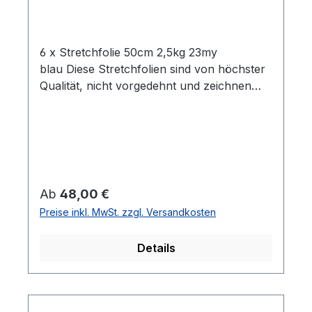
6 x Stretchfolie 50cm 2,5kg 23my
blau Diese Stretchfolien sind von höchster
Qualität, nicht vorgedehnt und zeichnen
sich durch eine hohe Reißdehnung
aus. Ideal geeignet zum Einwickeln von
Palettenware, Sperrgut und
Ähnlichem.Eigenschaften:- 6 Rollen
Stretchfolie- Breite: 0,5 m- Folienstärke: 23
µm- Farbe: blau- Geeignet für gleichmäßige
Regulärer Preis:
Ab
48,00 €
Palettenladungen- Hohe Reißdehnung: ca.
Preise inkl. MwSt. zzgl. Versandkosten
180%
Details