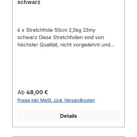
schwarz
6 x Stretchfolie 50cm 2,5kg 23my
schwarz Diese Stretchfolien sind von
höchster Qualität, nicht vorgedehnt und
zeichnen sich durch eine hohe
Reißdehnung aus. Ideal geeignet zum
Einwickeln von Palettenware, Sperrgut und
Ähnlichem.Eigenschaften:- 6 Rollen
Stretchfolie- Breite: 0,5 m- Folienstärke: 23
µm- Farbe: Schwarz- Geeignet für
Regulärer Preis:
Ab
48,00 €
gleichmäßige Paletten Ladungen- Hohe
Preise inkl. MwSt. zzgl. Versandkosten
Reißdehnung: ca. 180%
Details