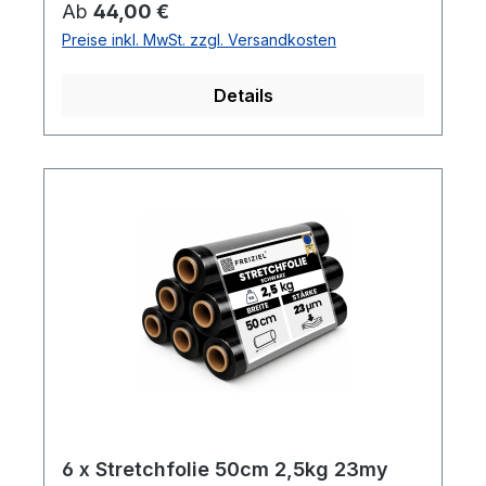
Regulärer Preis:
Ab
44,00 €
gleichmäßige Palettenladungen- Hohe
Preise inkl. MwSt. zzgl. Versandkosten
Reißdehnung: ca. 180%
Details
6 x Stretchfolie 50cm 2,5kg 23my