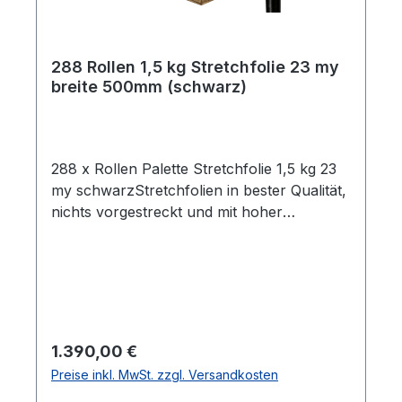
288 Rollen 1,5 kg Stretchfolie 23 my
breite 500mm (schwarz)
288 x Rollen Palette Stretchfolie 1,5 kg 23
my schwarzStretchfolien in bester Qualität,
nichts vorgestreckt und mit hoher
Reißdehnung. Ideal um Palettenware,
Sperrgut und ähnliches
einzuwickeln. Breite 0,5m Gewicht je Rolle
1,5 kg Folienstärke 23 µm Farbe:
schwarzGeeignet für gleichmäßige Paletten
Ladungen Hohe Reißdehnung ca. 180% ca.
Regulärer Preis:
1.390,00 €
100 - 120m Folie pro Kilogramm Rollen im
Preise inkl. MwSt. zzgl. Versandkosten
stabilen Karton Alle Rollen sind in Kartons