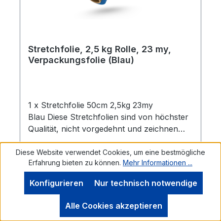
Stretchfolie, 2,5 kg Rolle, 23 my,
Verpackungsfolie (Blau)
1 x Stretchfolie 50cm 2,5kg 23my
Blau Diese Stretchfolien sind von höchster
Qualität, nicht vorgedehnt und zeichnen
sich durch eine hohe Reißdehnung
aus. Ideal geeignet zum Einwickeln von
Diese Website verwendet Cookies, um eine bestmögliche
Erfahrung bieten zu können.
Mehr Informationen ...
Palettenware, Sperrgut und
Ähnlichem.Eigenschaften:- 1 Rolle
Konfigurieren
Nur technisch notwendige
Stretchfolie- Breite: 0,5 m- Folienstärke: 23
µm- Farbe: Blau- Geeignet für gleichmäßige
Werkzeugleiste anzeigen
Regulärer Preis:
16,95 €
Alle Cookies akzeptieren
Palettenladungen- Hohe Reißdehnung: ca.
Preise inkl. MwSt. zzgl. Versandkosten