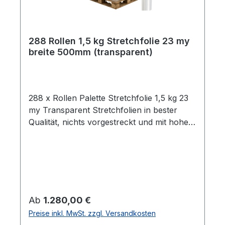
288 Rollen 1,5 kg Stretchfolie 23 my
breite 500mm (transparent)
288 x Rollen Palette Stretchfolie 1,5 kg 23
my Transparent Stretchfolien in bester
Qualität, nichts vorgestreckt und mit hoher
Reißdehnung. Ideal um Paletten Ware,
Sperrgut und ähnliches
einzuwickeln. Breite 0,5m Gewicht je Rolle
1,5 kg Folienstärke 23 µm Farbe:
transparent Geeignet für gleichmäßige
Paletten Ladungen Hohe Reißdehnung ca.
Regulärer Preis:
Ab
1.280,00 €
180% ca. 100 - 120m Folie pro
Preise inkl. MwSt. zzgl. Versandkosten
Kilogramm Rollen im stabilen Karton Alle