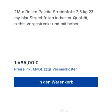
216 x Rollen Palette Stretchfolie 2,5 kg 23
my blauStretchfolien in bester Qualität,
nichts vorgestreckt und mit hoher
Reißdehnung. Ideal um Palettenware,
Sperrgut und ähnliches
einzuwickeln. Breite 0,5m Gewicht je Rolle
2,5 kg Folienstärke 23 µm Farbe:
blauGeeignet für gleichmäßige Paletten
Ladungen Hohe Reißdehnung ca. 180% ca.
Regulärer Preis:
1.695,00 €
100 - 120m Folie pro Kilogramm Rollen im
Preise inkl. MwSt. zzgl. Versandkosten
stabilen Karton Alle Rollen sind in Kartons
zu je 6 Stück Lieferumfang: 216 Rollen
In den Warenkorb