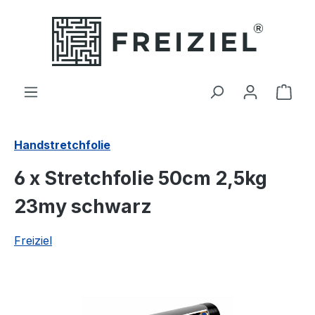
Zum Hauptinhalt springen
Ware
Handstretchfolie
6 x Stretchfolie 50cm 2,5kg
23my schwarz
Freiziel
Bildergalerie überspringen