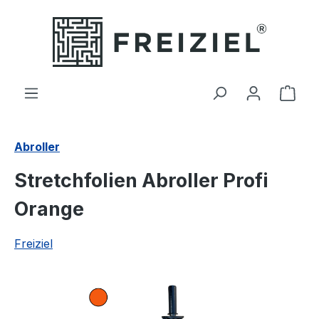
Zum Hauptinhalt springen
Ware
Abroller
Stretchfolien Abroller Profi
Orange
Freiziel
Bildergalerie überspringen