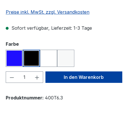
Preise inkl. MwSt. zzgl. Versandkosten
Sofort verfügbar, Lieferzeit: 1-3 Tage
auswählen
Farbe
blau
schwarz
transparent
weiß
Produkt Anzahl: Gib den gewünschten We
In den Warenkorb
Produktnummer:
400T6.3