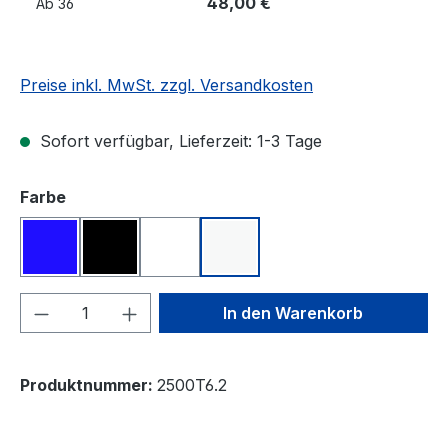
48,00 €
Ab
36
Preise inkl. MwSt. zzgl. Versandkosten
Sofort verfügbar, Lieferzeit: 1-3 Tage
auswählen
Farbe
blau
schwarz
transparent
weiß
Produkt Anzahl: Gib den gewünschten We
In den Warenkorb
Produktnummer:
2500T6.2