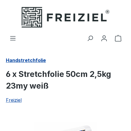
Zum Hauptinhalt springen
Ware
Handstretchfolie
6 x Stretchfolie 50cm 2,5kg
23my weiß
Freiziel
Bildergalerie überspringen