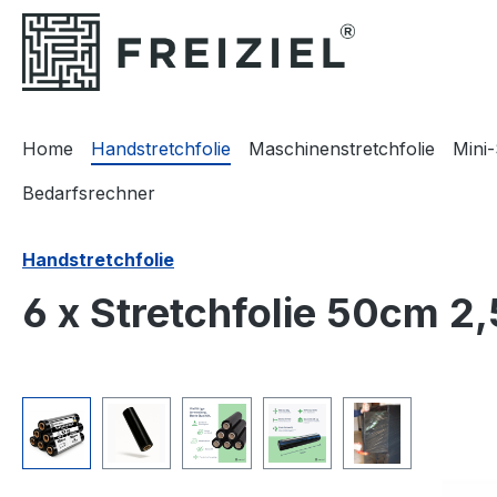
m Hauptinhalt springen
Zur Suche springen
Zur Hauptnavigation springen
Home
Handstretchfolie
Maschinenstretchfolie
Mini-
Bedarfsrechner
Handstretchfolie
6 x Stretchfolie 50cm 
Bildergalerie überspringen