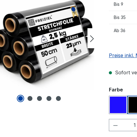
Bis
9
Bis
35
Ab
36
Preise inkl
Sofort ver
ausw
Farbe
blau
Produkt