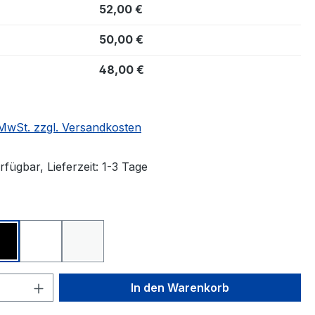
52,00 €
50,00 €
48,00 €
. MwSt. zzgl. Versandkosten
fügbar, Lieferzeit: 1-3 Tage
ählen
schwarz
transparent
weiß
 Anzahl: Gib den gewünschten Wert ein 
In den Warenkorb