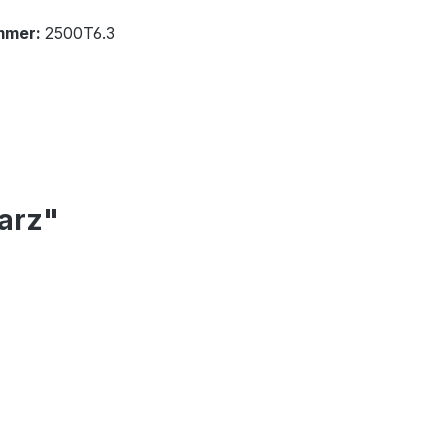
mmer:
2500T6.3
arz"